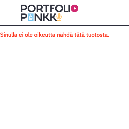
Siirry sisältöön
Sinulla ei ole oikeutta nähdä tätä tuotosta.