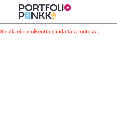
Siirry sisältöön
Sinulla ei ole oikeutta nähdä tätä tuotosta.