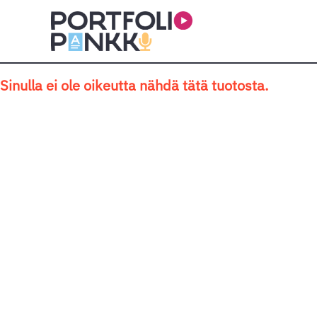
Siirry sisältöön
Sinulla ei ole oikeutta nähdä tätä tuotosta.