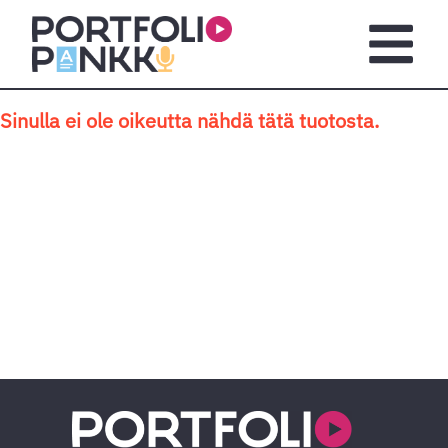
Siirry sisältöön
Avaa pä
Sinulla ei ole oikeutta nähdä tätä tuotosta.