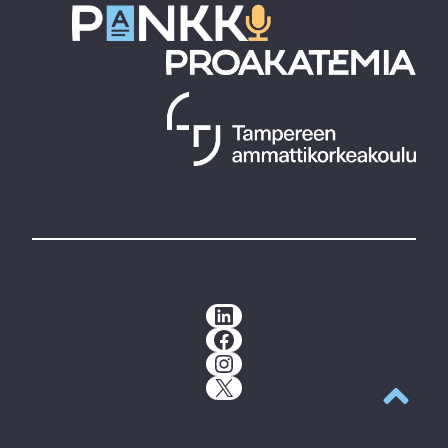
LinkedIn
Facebook
Instagram
X
Takaisin y