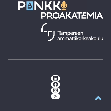
LinkedIn
Facebook
Instagram
X
Takaisin y