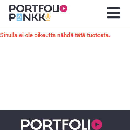
Siirry sisältöön
Avaa pä
Sinulla ei ole oikeutta nähdä tätä tuotosta.