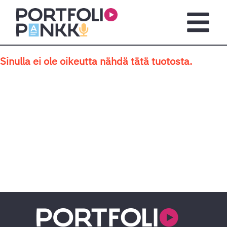
Siirry sisältöön
Avaa pä
Sinulla ei ole oikeutta nähdä tätä tuotosta.