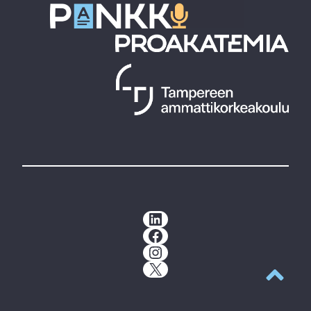
LinkedIn
Facebook
Instagram
X
Takaisin y