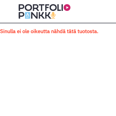
Siirry sisältöön
Sinulla ei ole oikeutta nähdä tätä tuotosta.