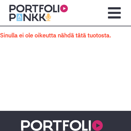
Siirry sisältöön
Avaa pä
Sinulla ei ole oikeutta nähdä tätä tuotosta.