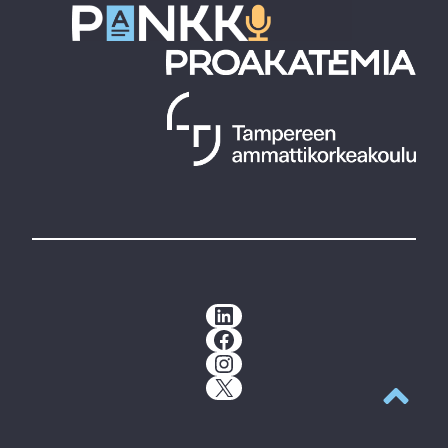
LinkedIn
Facebook
Instagram
X
Takaisin y