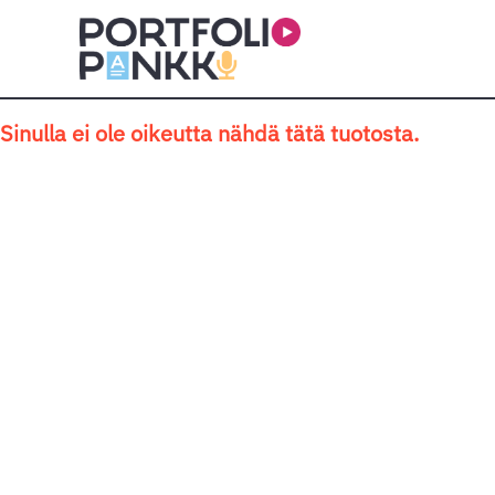
Siirry sisältöön
Sinulla ei ole oikeutta nähdä tätä tuotosta.