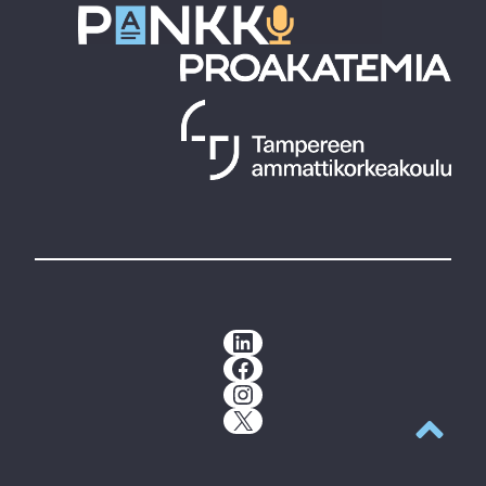
LinkedIn
Facebook
Instagram
X
Takaisin y