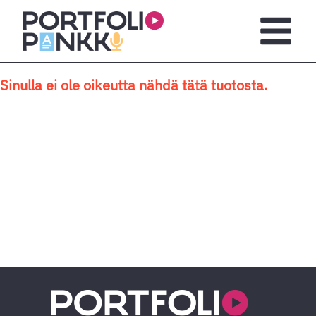
Siirry sisältöön
Avaa pä
Sinulla ei ole oikeutta nähdä tätä tuotosta.