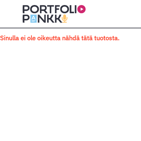
Siirry sisältöön
Sinulla ei ole oikeutta nähdä tätä tuotosta.