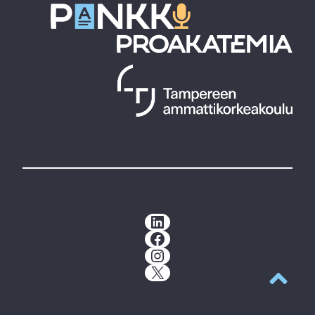
LinkedIn
Facebook
Instagram
X
Takaisin y