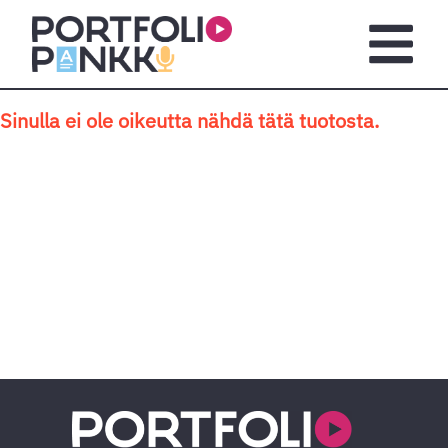
Siirry sisältöön
Avaa pä
Sinulla ei ole oikeutta nähdä tätä tuotosta.