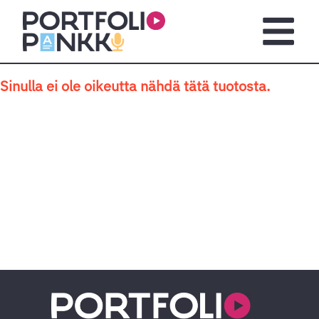
Siirry sisältöön
Avaa pä
Sinulla ei ole oikeutta nähdä tätä tuotosta.