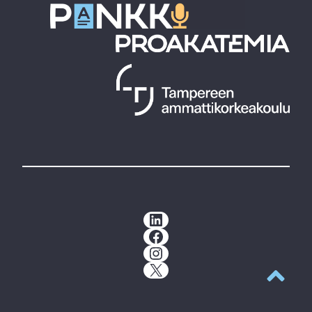
LinkedIn
Facebook
Instagram
X
Takaisin y