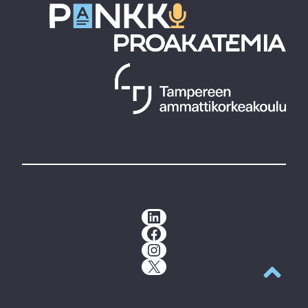
LinkedIn
Facebook
Instagram
X
Takaisin y