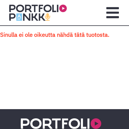
Siirry sisältöön
Avaa pä
Sinulla ei ole oikeutta nähdä tätä tuotosta.