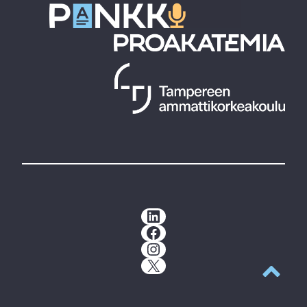
LinkedIn
Facebook
Instagram
X
Takaisin y