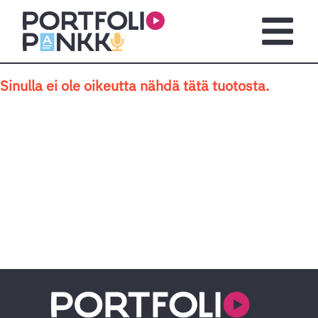
Siirry sisältöön
Avaa pä
Sinulla ei ole oikeutta nähdä tätä tuotosta.