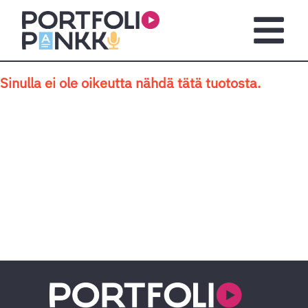
Siirry sisältöön
Avaa pä
Sinulla ei ole oikeutta nähdä tätä tuotosta.