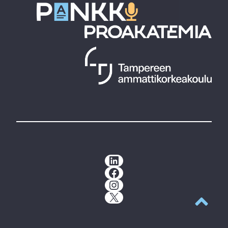
LinkedIn
Facebook
Instagram
X
Takaisin y