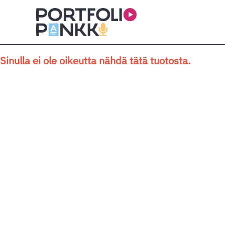
Siirry sisältöön
Sinulla ei ole oikeutta nähdä tätä tuotosta.