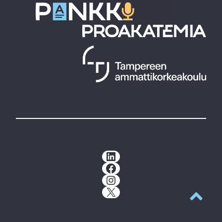
LinkedIn
Facebook
Instagram
X
Takaisin y