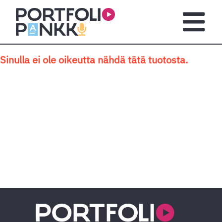
Siirry sisältöön
Avaa pä
Sinulla ei ole oikeutta nähdä tätä tuotosta.