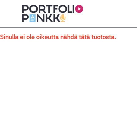
Siirry sisältöön
Sinulla ei ole oikeutta nähdä tätä tuotosta.