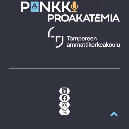
LinkedIn
Facebook
Instagram
X
Takaisin y