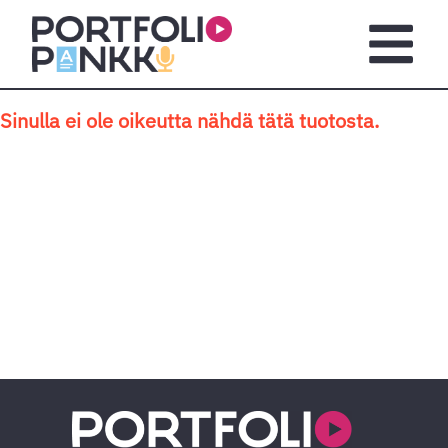
Siirry sisältöön
Avaa pä
Sinulla ei ole oikeutta nähdä tätä tuotosta.