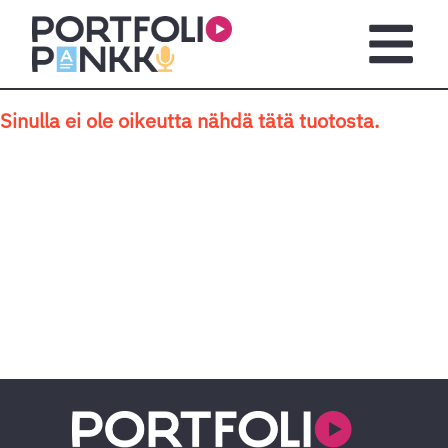
Siirry sisältöön
Avaa pä
Sinulla ei ole oikeutta nähdä tätä tuotosta.