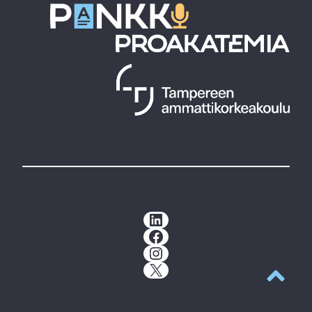
LinkedIn
Facebook
Instagram
X
Takaisin y