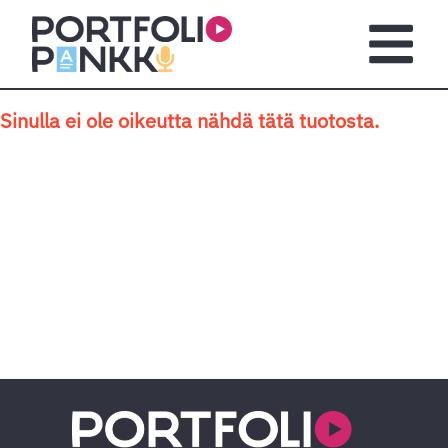
Siirry sisältöön
Avaa pä
Sinulla ei ole oikeutta nähdä tätä tuotosta.