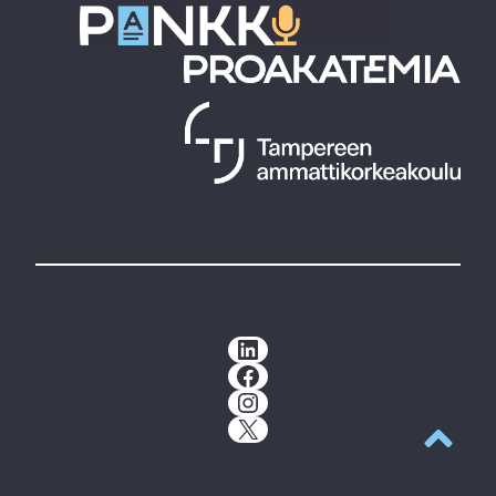
LinkedIn
Facebook
Instagram
X
Takaisin y