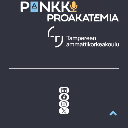
LinkedIn
Facebook
Instagram
X
Takaisin y