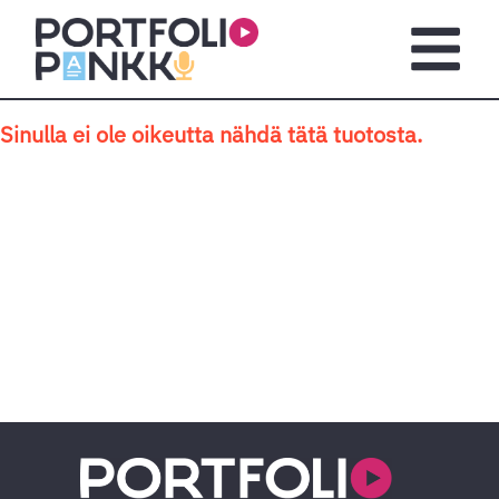
Siirry sisältöön
Avaa pä
Sinulla ei ole oikeutta nähdä tätä tuotosta.