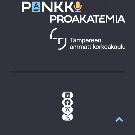
LinkedIn
Facebook
Instagram
X
Takaisin y