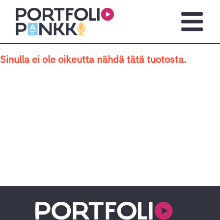
Siirry sisältöön
Avaa pä
Sinulla ei ole oikeutta nähdä tätä tuotosta.