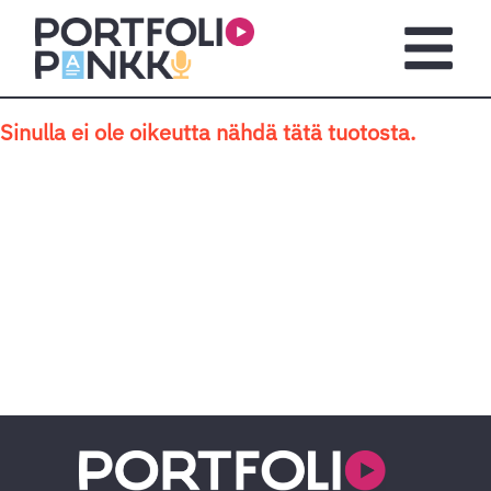
Siirry sisältöön
Avaa pä
Sinulla ei ole oikeutta nähdä tätä tuotosta.