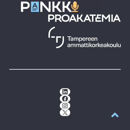
LinkedIn
Facebook
Instagram
X
Takaisin y