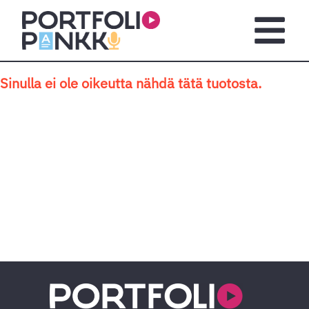
Siirry sisältöön
Avaa pä
Sinulla ei ole oikeutta nähdä tätä tuotosta.