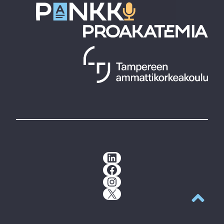
LinkedIn
Facebook
Instagram
X
Takaisin y