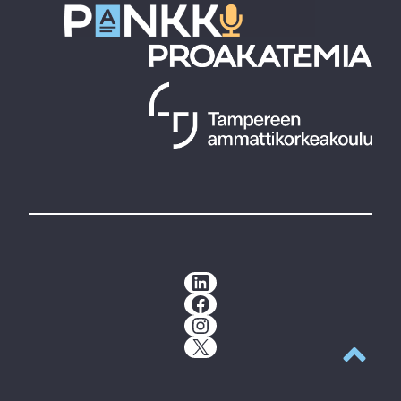
LinkedIn
Facebook
Instagram
X
Takaisin y