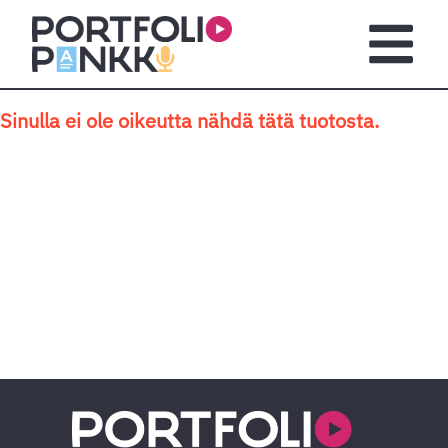
Siirry sisältöön
Avaa pä
Sinulla ei ole oikeutta nähdä tätä tuotosta.