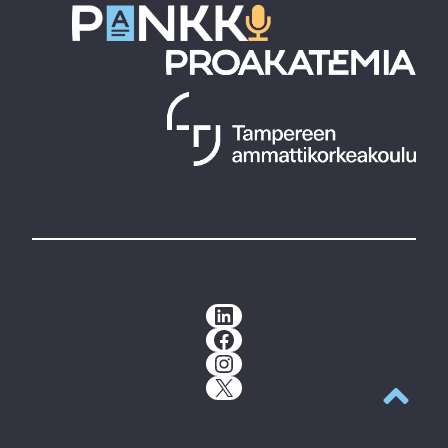
LinkedIn
Facebook
Instagram
X
Takaisin y