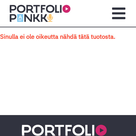
Siirry sisältöön
Avaa pä
Sinulla ei ole oikeutta nähdä tätä tuotosta.