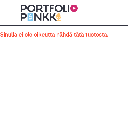
Siirry sisältöön
Sinulla ei ole oikeutta nähdä tätä tuotosta.