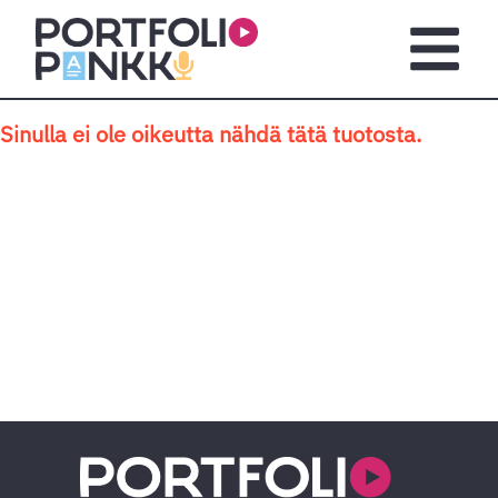
Siirry sisältöön
Avaa pä
Sinulla ei ole oikeutta nähdä tätä tuotosta.