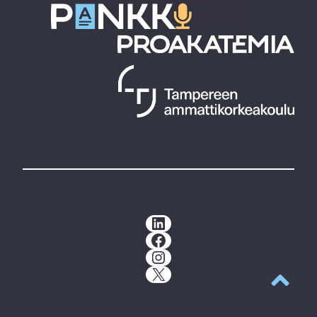
LinkedIn
Facebook
Instagram
X
Takaisin y