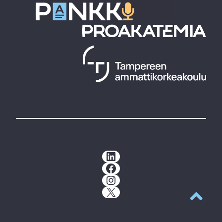
LinkedIn
Facebook
Instagram
X
Takaisin y