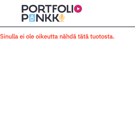
Siirry sisältöön
Sinulla ei ole oikeutta nähdä tätä tuotosta.