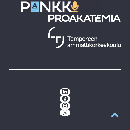
LinkedIn
Facebook
Instagram
X
Takaisin y