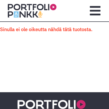
Siirry sisältöön
Avaa pä
Sinulla ei ole oikeutta nähdä tätä tuotosta.