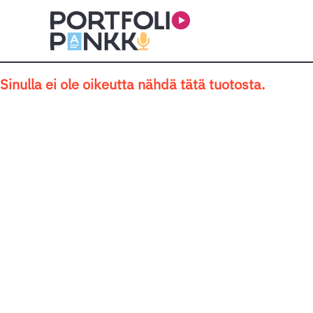
Siirry sisältöön
Sinulla ei ole oikeutta nähdä tätä tuotosta.