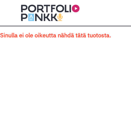
Siirry sisältöön
Sinulla ei ole oikeutta nähdä tätä tuotosta.