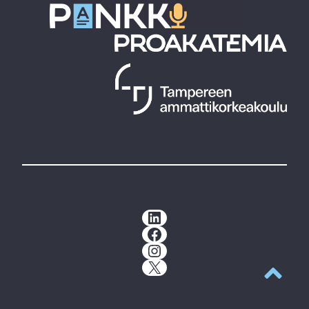
LinkedIn
Facebook
Instagram
X
Takaisin y