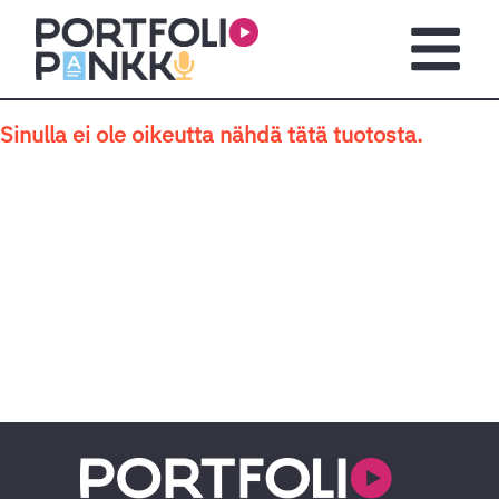
Siirry sisältöön
Avaa pä
Sinulla ei ole oikeutta nähdä tätä tuotosta.