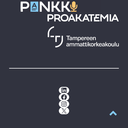
LinkedIn
Facebook
Instagram
X
Takaisin y