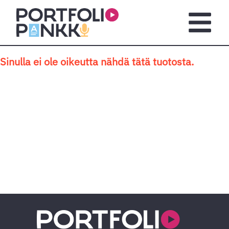
Siirry sisältöön
Avaa pä
Sinulla ei ole oikeutta nähdä tätä tuotosta.