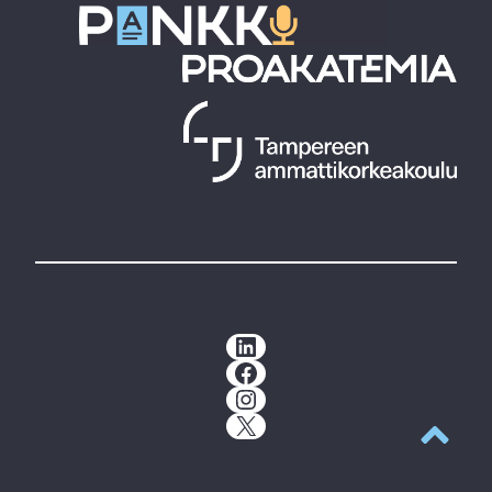
LinkedIn
Facebook
Instagram
X
Takaisin y