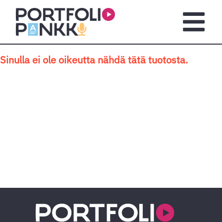
Siirry sisältöön
Avaa pä
Sinulla ei ole oikeutta nähdä tätä tuotosta.