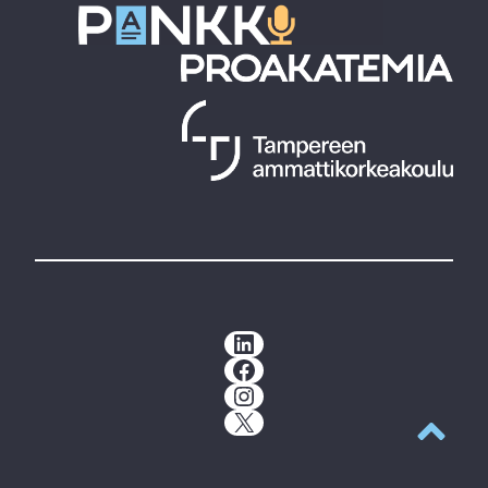
LinkedIn
Facebook
Instagram
X
Takaisin y