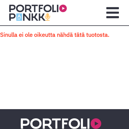
Siirry sisältöön
Avaa pä
Sinulla ei ole oikeutta nähdä tätä tuotosta.