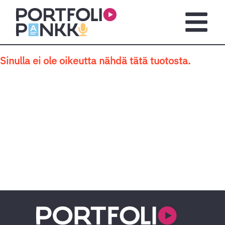
Siirry sisältöön
Avaa pä
Sinulla ei ole oikeutta nähdä tätä tuotosta.