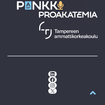
LinkedIn
Facebook
Instagram
X
Takaisin y