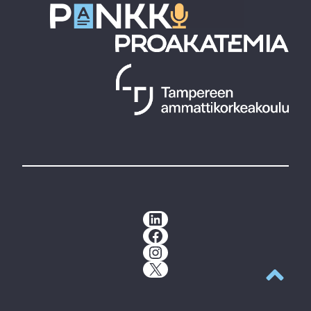
LinkedIn
Facebook
Instagram
X
Takaisin y