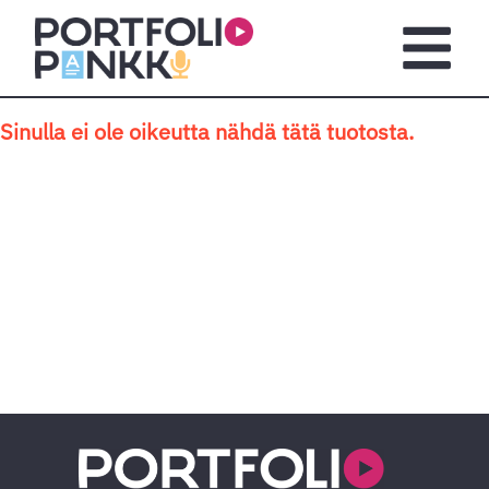
Siirry sisältöön
Avaa pä
Sinulla ei ole oikeutta nähdä tätä tuotosta.