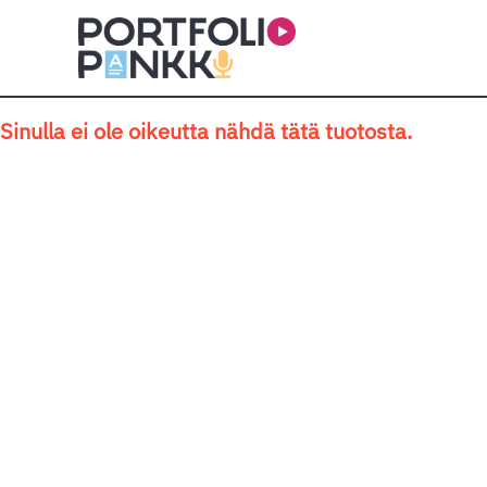
Siirry sisältöön
Sinulla ei ole oikeutta nähdä tätä tuotosta.