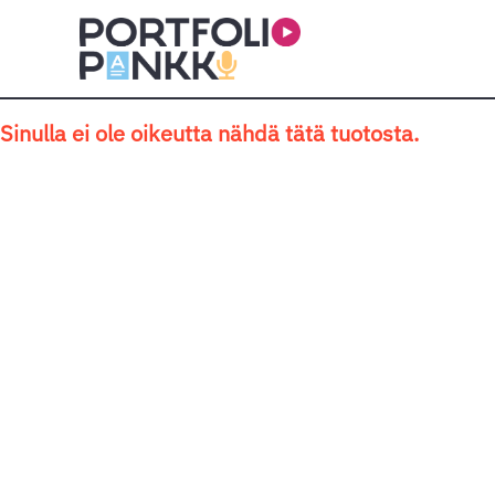
Siirry sisältöön
Sinulla ei ole oikeutta nähdä tätä tuotosta.