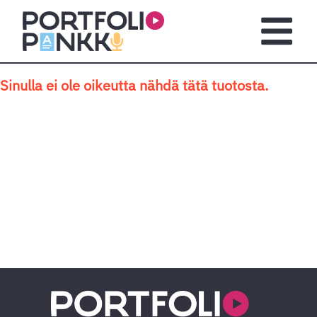
Siirry sisältöön
Avaa pä
Sinulla ei ole oikeutta nähdä tätä tuotosta.