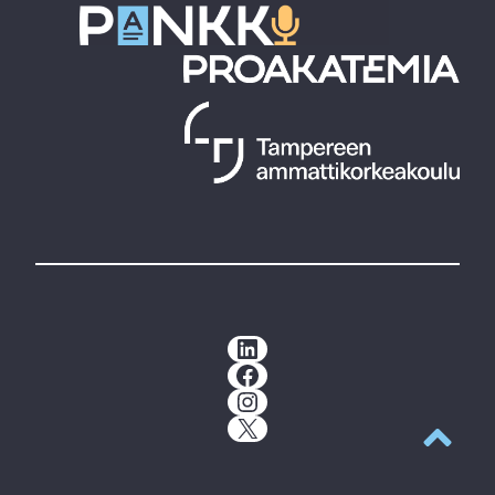
LinkedIn
Facebook
Instagram
X
Takaisin y