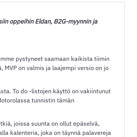
siin oppeihin Eldan, B2G-myynnin ja
lemme pystyneet saamaan kaikista tiimin
, MVP on valmis ja laajempi versio on jo
ta. To do -listojen käyttö on vakiintunut
 Motorolassa tunnistin tämän
iä, joissa suunta on ollut epäselvä,
lla kalenteria, joka on täynnä palavereja