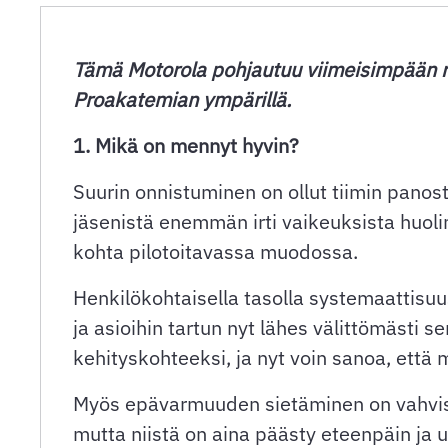
Tämä Motorola pohjautuu viimeisimpään re
Proakatemian ympärillä.
1. Mikä on mennyt hyvin?
Suurin onnistuminen on ollut tiimin pano
jäsenistä enemmän irti vaikeuksista huoli
kohta pilotoitavassa muodossa.
Henkilökohtaisella tasolla systemaattisuus
ja asioihin tartun nyt lähes välittömästi 
kehityskohteeksi, ja nyt voin sanoa, että
Myös epävarmuuden sietäminen on vahvistu
mutta niistä on aina päästy eteenpäin ja 