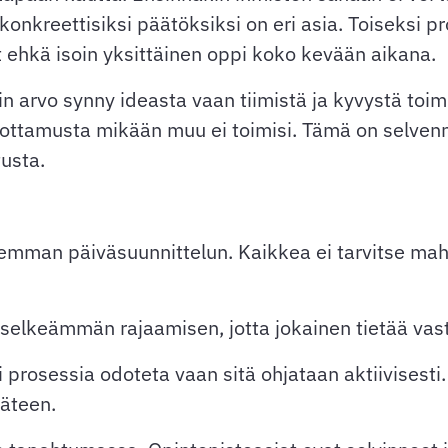
nkreettisiksi päätöksiksi on eri asia. Toiseksi pr
 ehkä isoin yksittäinen oppi koko kevään aikana.
pin arvo synny ideasta vaan tiimistä ja kyvystä t
ä luottamusta mikään muu ei toimisi. Tämä on selv
tusta.
emman päiväsuunnittelun. Kaikkea ei tarvitse mahd
elkeämmän rajaamisen, jotta jokainen tietää vas
rosessia odoteta vaan sitä ohjataan aktiivisesti. 
käteen.