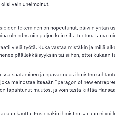
 olisi vain unelmoinut.
sioiden tekeminen on nopeutunut, päiviin yritän u
aina ole edes niin paljon kuin siltä tuntuu. Tämä 
atii vielä työtä. Kuka vastaa mistäkin ja millä aik
 menee päällekkäisyyksiin tai siihen, ettei kukaan t
anssa säätäminen ja epävarmuus ihmisten suhtaut
 joka mainostaa itseään “paragon of new entrepren
 tapahtunut muutos, ja voin tästä kiittää Hansaa
pään kautta. Ensinnäkin ihmisten sanaan ei voi lu