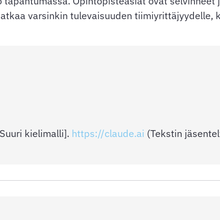
tapahtumassa. Opintopisteasiat ovat selvinneet ja
kaa varsinkin tulevaisuuden tiimiyrittäjyydelle, k
uuri kielimalli].
https://claude.ai
(Tekstin jäsentel