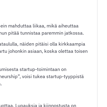
sein mahduttaa liikaa, mikä aiheuttaa
minun pitää tunnistaa paremmin jatkossa.
ataululla, näiden pitäisi olla kirkkaampia
artu johonkin asiaan, koska olettaa toisen
umisesta startup-toimintaan on
eurship”, voisi tukea startup-tyyppistä
.
ottaa. Lupauksia ja kiinnostusta on