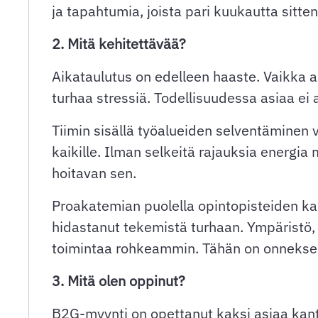
ja tapahtumia, joista pari kuukautta sitten
2. Mitä kehitettävää?
Aikataulutus on edelleen haaste. Vaikka a
turhaa stressiä. Todellisuudessa asiaa ei 
Tiimin sisällä työalueiden selventäminen va
kaikille. Ilman selkeitä rajauksia energia
hoitavan sen.
Proakatemian puolella opintopisteiden k
hidastanut tekemistä turhaan. Ympäristö,
toimintaa rohkeammin. Tähän on onnekseen
3. Mitä olen oppinut?
B2G-myynti on opettanut kaksi asiaa kanta