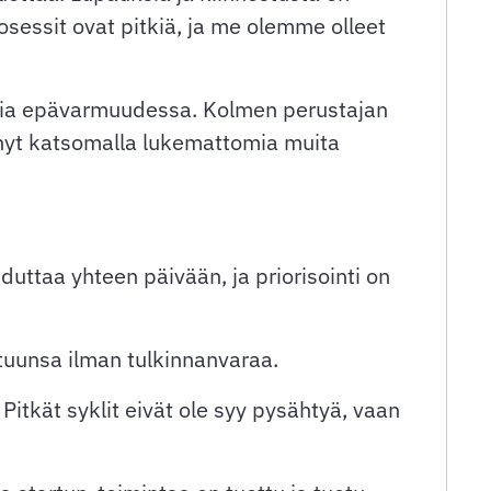
osessit ovat pitkiä, ja me olemme olleet
oimia epävarmuudessa. Kolmen perustajan
ennyt katsomalla lukemattomia muita
uttaa yhteen päivään, ja priorisointi on
tuunsa ilman tulkinnanvaraa.
Pitkät syklit eivät ole syy pysähtyä, vaan