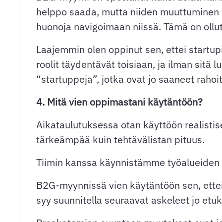
helppo saada, mutta niiden muuttuminen ko
huonoja navigoimaan niissä. Tämä on ollut
Laajemmin olen oppinut sen, ettei startu
roolit täydentävät toisiaan, ja ilman sit
“startuppeja”, jotka ovat jo saaneet rahoi
4. Mitä vien oppimastani käytäntöön?
Aikataulutuksessa otan käyttöön realistis
tärkeämpää kuin tehtävälistan pituus.
Tiimin kanssa käynnistämme työalueiden s
B2G-myynnissä vien käytäntöön sen, ettei p
syy suunnitella seuraavat askeleet jo etu