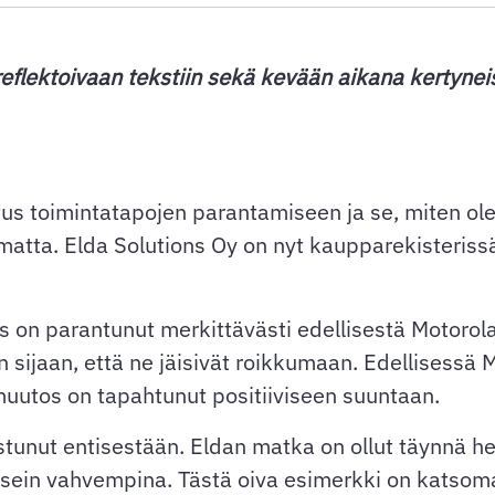
flektoivaan tekstiin sekä kevään aikana kertynei
stus toimintatapojen parantamiseen ja se, miten o
matta. Elda Solutions Oy on nyt kaupparekisterissä
 on parantunut merkittävästi edellisestä Motorolas
sen sijaan, että ne jäisivät roikkumaan. Edellisessä
 muutos on tapahtunut positiiviseen suuntaan.
nut entisestään. Eldan matka on ollut täynnä hetk
usein vahvempina. Tästä oiva esimerkki on katsoma