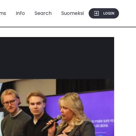
ms
Info
Search
Suomeksi
LOGIN