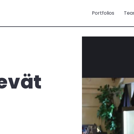
Portfolios
Tea
evät